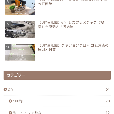
って簡単
【DIY豆知識】劣化したプラスチック（樹
脂）を復活させる方法
【DIY豆知識】クッションフロア ゴム汚染の
原因と対策
カテゴリー
DIY
64
100均
28
シート・フィルム
12