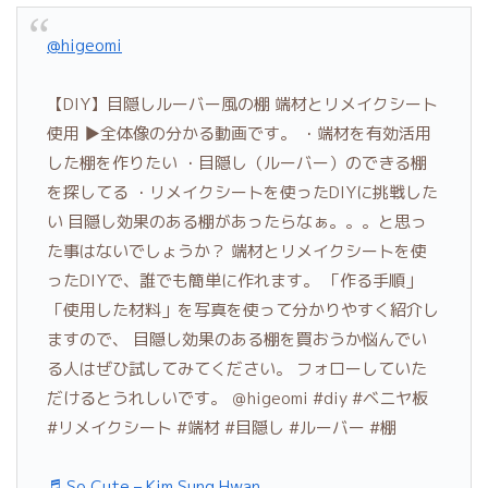
@higeomi
【DIY】目隠しルーバー風の棚 端材とリメイクシート
使用 ▶全体像の分かる動画です。 ・端材を有効活用
した棚を作りたい ・目隠し（ルーバー）のできる棚
を探してる ・リメイクシートを使ったDIYに挑戦した
い 目隠し効果のある棚があったらなぁ。。。と思っ
た事はないでしょうか？ 端材とリメイクシートを使
ったDIYで、誰でも簡単に作れます。 「作る手順」
「使用した材料」を写真を使って分かりやすく紹介し
ますので、 目隠し効果のある棚を買おうか悩んでい
る人はぜひ試してみてください。 フォローしていた
だけるとうれしいです。 ＠higeomi #diy #ベニヤ板
#リメイクシート #端材 #目隠し #ルーバー #棚
♬ So Cute – Kim Sung Hwan