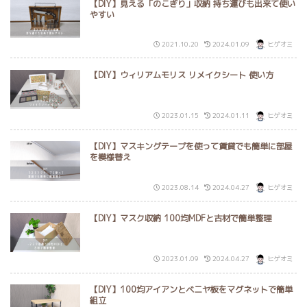
【DIY】見える「のこぎり」収納 持ち運びも出来て使い
やすい
2021.10.20
2024.01.09
ヒゲオミ
【DIY】ウィリアムモリス リメイクシート 使い方
2023.01.15
2024.01.11
ヒゲオミ
【DIY】マスキングテープを使って賃貸でも簡単に部屋
を模様替え
2023.08.14
2024.04.27
ヒゲオミ
【DIY】マスク収納 100均MDFと古材で簡単整理
2023.01.09
2024.04.27
ヒゲオミ
【DIY】100均アイアンとベニヤ板をマグネットで簡単
組立