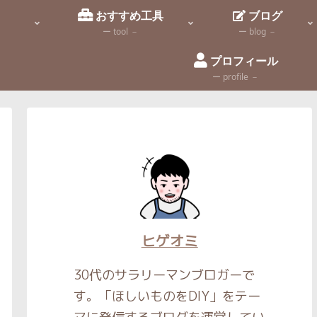
識
おすすめ工具
ブログ
ー tool －
ー blog －
プロフィール
ー profile －
ヒゲオミ
30代のサラリーマンブロガーで
す。「ほしいものをDIY」をテー