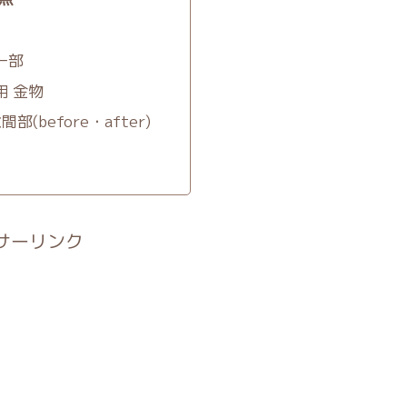
ー部
用 金物
部(before・after)
サーリンク