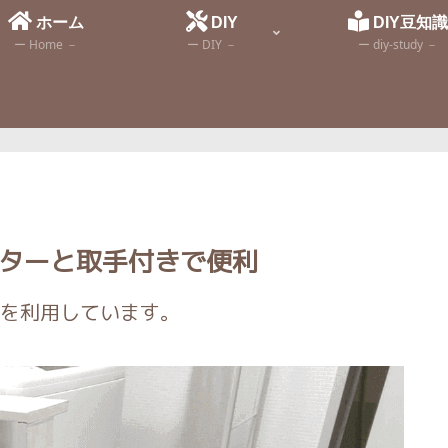
ホーム
DIY
DIY豆知
ー Home －
ー DIY －
ー diy-study －
スターと取手付きで便利
を利用しています。