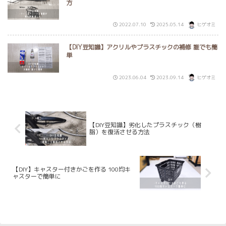
方
2022.07.10
2025.05.14
ヒゲオミ
【DIY豆知識】アクリルやプラスチックの補修 誰でも簡
単
2023.06.04
2023.09.14
ヒゲオミ
【DIY豆知識】劣化したプラスチック（樹
脂）を復活させる方法
【DIY】キャスター付きかごを作る 100均キ
ャスターで簡単に