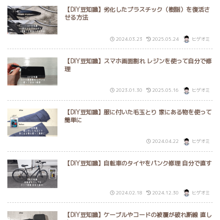
【DIY豆知識】劣化したプラスチック（樹脂）を復活さ
せる方法
2024.03.23
2025.05.24
ヒゲオミ
【DIY豆知識】スマホ画面割れ レジンを使って自分で修
理
2023.01.30
2025.05.16
ヒゲオミ
【DIY豆知識】服に付いた毛玉とり 家にある物を使って
簡単に
2024.04.22
ヒゲオミ
【DIY豆知識】自転車のタイヤをパンク修理 自分で直す
2024.02.18
2024.12.30
ヒゲオミ
【DIY豆知識】ケーブルやコードの被覆が破れ断線 直し