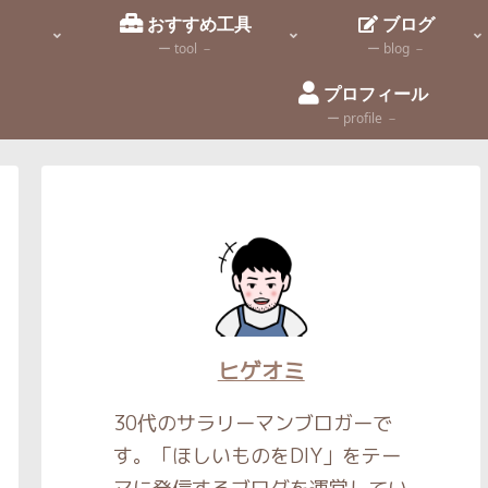
識
おすすめ工具
ブログ
ー tool －
ー blog －
プロフィール
ー profile －
ヒゲオミ
30代のサラリーマンブロガーで
す。「ほしいものをDIY」をテー