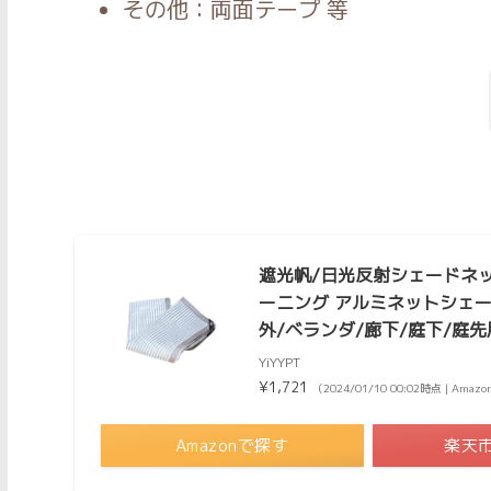
その他：両面テープ 等
遮光帆/日光反射シェードネッ
ーニング アルミネットシェー
外/ベランダ/廊下/庭下/庭先用 
YiYYPT
¥1,721
（2024/01/10 00:02時点 | Ama
Amazonで探す
楽天