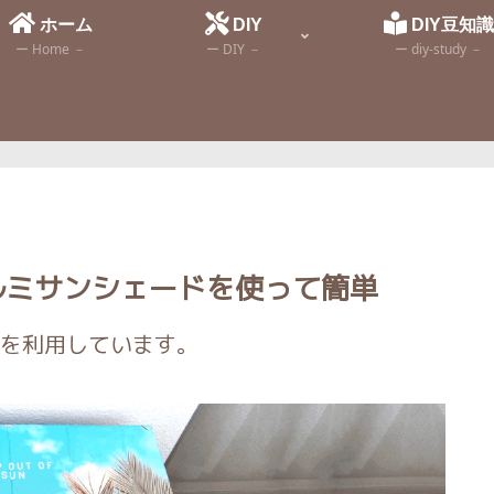
ホーム
DIY
DIY豆知
ー Home －
ー DIY －
ー diy-study －
アルミサンシェードを使って簡単
を利用しています。