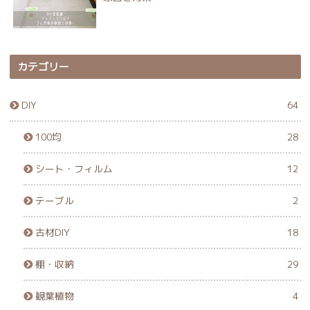
カテゴリー
DIY
64
100均
28
シート・フィルム
12
テーブル
2
古材DIY
18
棚・収納
29
観葉植物
4