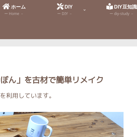
ホーム
DIY
DIY豆知
ー Home －
ー DIY －
ー diy-study －
「おぼん」を古材で簡単リメイク
を利用しています。