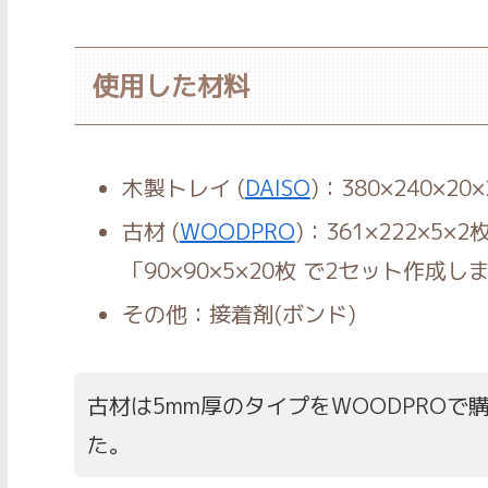
使用した材料
木製トレイ (
DAISO
)：380×240×20
古材 (
WOODPRO
)：361×222×5
「90×90×5×20枚 で2セット作成し
その他：接着剤(ボンド)
古材は5mm厚のタイプをWOODPRO
た。