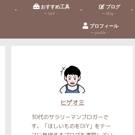
識
おすすめ工具
ブログ
ー tool －
ー blog －
プロフィール
ー profile －
ヒゲオミ
30代のサラリーマンブロガーで
す。「ほしいものをDIY」をテー