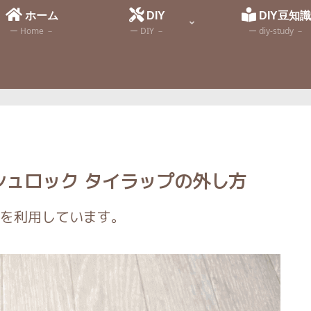
ホーム
DIY
DIY豆知
ー Home －
ー DIY －
ー diy-study －
シュロック タイラップの外し方
を利用しています。