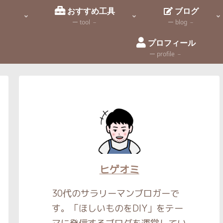
識
おすすめ工具
ブログ
ー tool －
ー blog －
プロフィール
ー profile －
ヒゲオミ
30代のサラリーマンブロガーで
す。「ほしいものをDIY」をテー