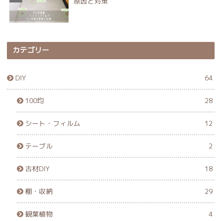
原因と対策
カテゴリー
DIY
64
100均
28
シート・フィルム
12
テーブル
2
古材DIY
18
棚・収納
29
観葉植物
4