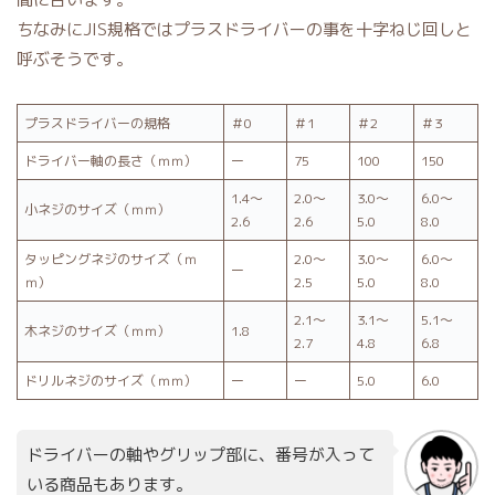
ちなみにJIS規格ではプラスドライバーの事を十字ねじ回しと
呼ぶそうです。
プラスドライバーの規格
＃0
＃1
＃2
＃3
ドライバー軸の長さ（ｍｍ）
ー
75
100
150
1.4～
2.0～
3.0～
6.0～
小ネジのサイズ（ｍｍ）
2.6
2.6
5.0
8.0
タッピングネジのサイズ（ｍ
2.0～
3.0～
6.0～
ー
ｍ）
2.5
5.0
8.0
2.1～
3.1～
5.1～
木ネジのサイズ（ｍｍ）
1.8
2.7
4.8
6.8
ドリルネジのサイズ（ｍｍ）
ー
ー
5.0
6.0
ドライバーの軸やグリップ部に、番号が入って
いる商品もあります。